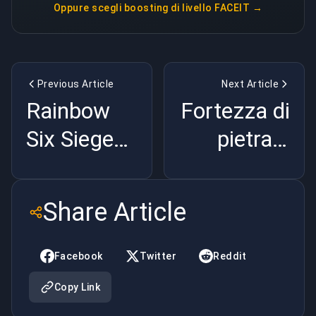
Oppure scegli
boosting di livello FACEIT
→
Previous Article
Next Article
Rainbow
Fortezza di
Six Siege
pietra: I
alla Coppa
modi
del Mondo
migliori per
Share Article
Esports
difendere il
2025: Una
ciottolato
Facebook
Twitter
Reddit
prova di
in Counter-
Copy Link
forza
Strike 2