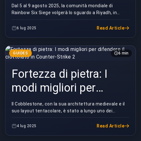
Esports 2025: Una
Dal 5 al 9 agosto 2025, la comunità mondiale di
Rainbow Six Siege volgerà lo sguardo a Riyadh, in
prova di forza tattica a
Arabia Saudita, dove l'élite del gioco si scontrerà ...
Riyadh
Read Article
6 lug 2025
GUIDES
6 min
Fortezza di pietra: I
modi migliori per
difendere il ciottolato
Il Cobblestone, con la sua architettura medievale e il
suo layout tentacolare, è stato a lungo uno dei
in Counter-Strike 2
preferiti dai fan nel franchise di Counter-Stri...
Read Article
4 lug 2025