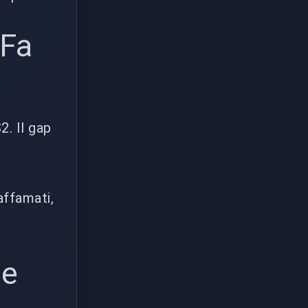
 Fa
. Il gap
ffamati,
ue