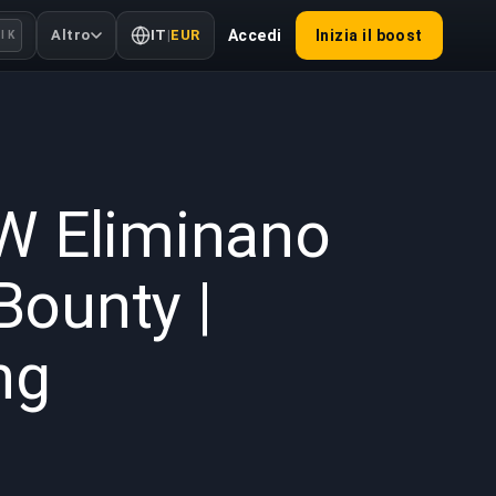
Altro
IT
|
EUR
Accedi
Inizia il boost
l K
2026
W Eliminano
Bounty |
ng