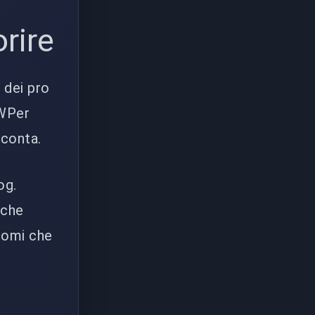
rire
 dei pro
AWPer
 conta.
og.
 che
nomi che