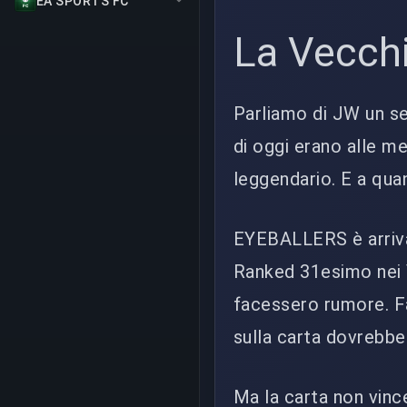
EA SPORTS FC
La Vecchi
Parliamo di JW un s
di oggi erano alle 
leggendario. E a qu
EYEBALLERS è arriva
Ranked 31esimo nei 
facessero rumore. Fa
sulla carta dovrebb
Ma la carta non vince 