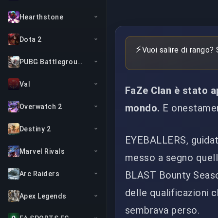
Hearthstone
Dota 2
⚡
Vuoi salire di rango?
PUBG Battlegrounds
Val
FaZe Clan è stato 
mondo.
E onestamen
Overwatch 2
Destiny 2
EYEBALLERS, guidato
Marvel Rivals
messo a segno quell
BLAST Bounty Season
Arc Raiders
delle qualificazioni
Apex Legends
sembrava perso.