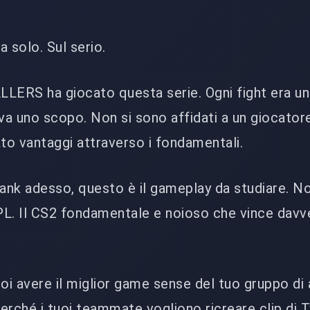
 solo. Sul serio.
ERS ha giocato questa serie. Ogni fight era u
veva uno scopo. Non si sono affidati a un giocator
o vantaggi attraverso i fondamentali.
rank adesso, questo è il gameplay da studiare. No
FPL. Il CS2 fondamentale e noioso che vince davv
uoi avere il miglior game sense del tuo gruppo di 
rché i tuoi teammate vogliono ricreare clip di 