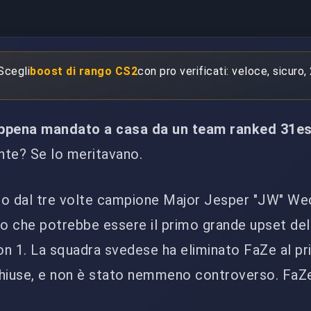
 Scegli
boost di rango CS2
con pro verificati: veloce, sicuro,
appena mandato a casa da un team ranked 31es
te? Se lo meritavano.
 dal tre volte campione Major Jesper "JW" Wec
o che potrebbe essere il primo grande upset del
 1. La squadra svedese ha eliminato FaZe al pr
 chiuse, e non è stato nemmeno controverso. FaZ