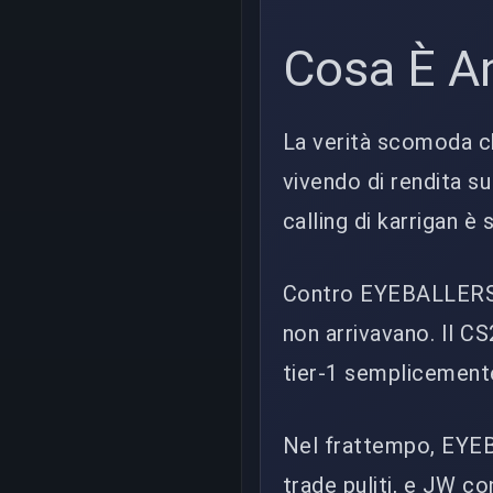
Cosa È A
La verità scomoda ch
vivendo di rendita su
calling di karrigan è
Contro EYEBALLERS, 
non arrivavano. Il C
tier-1 semplicemente
Nel frattempo, EYEB
trade puliti, e JW c