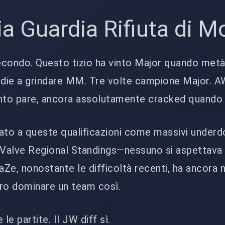
a Guardia Rifiuta di Mo
econdo. Questo tizio ha vinto Major quando metà
medie a grindare MM. Tre volte campione Major. 
anto pare, ancora assolutamente cracked quando
to a queste qualificazioni come massivi underd
Valve Regional Standings—nessuno si aspettava
Ze, nonostante le difficoltà recenti, ha ancora 
ero dominare un team così.
le partite. Il JW diff sì.