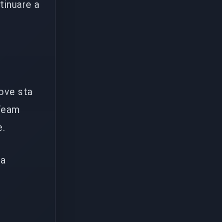
tinuare a
ove sta
 Team
e.
na