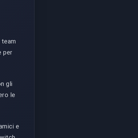
n team
e per
n gli
ero le
amici e
Twitch