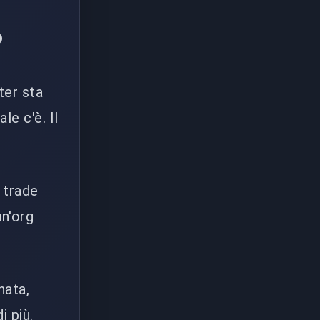
?
ter sta
le c'è. Il
 trade
un'org
nata,
i più.