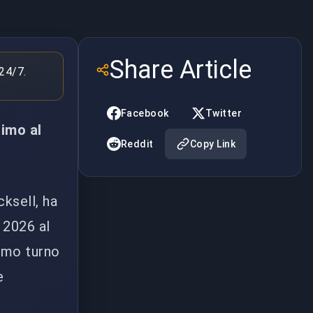
Share Article
 24/7.
Facebook
Twitter
imo al
Reddit
Copy Link
ksell, ha
 2026 al
imo turno
e