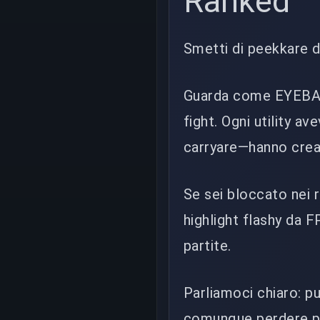
Ranked
Smetti di peekkare da
Guarda come EYEBALL
fight. Ogni utility a
carryare—hanno creat
Se sei bloccato nei 
highlight flashy da 
partite.
Parliamoci chiaro: p
comunque perdere pe