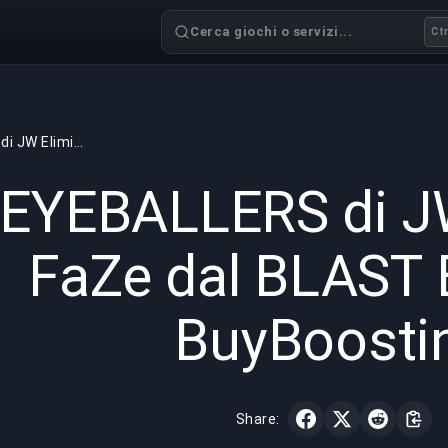
Cerca giochi o servizi...
Ctr
Gli EYEBALLERS di JW Eliminano FaZe dal BLAST Bounty | BuyBoosting
GAMING
3 min read
14 gen 
i EYEBALLERS di J
FaZe dal BLAST 
BuyBoosti
Share: