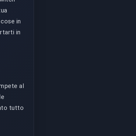
tua
 cose in
tarti in
mpete al
le
nto tutto