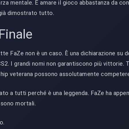
forza mentale. È amare il gioco abbastanza da con
già dimostrato tutto.
Finale
e FaZe non è un caso. È una dichiarazione su d
CS2. I grandi nomi non garantiscono più vittorie.
ship veterana possono assolutamente competer
ato a tutti perché è una leggenda. FaZe ha appe
 sono mortali.
o.