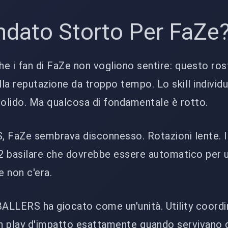
ndato Storto Per FaZe
e i fan di FaZe non vogliono sentire: questo ros
lla reputazione da troppo tempo. Lo skill individua
 solido. Ma qualcosa di fondamentale è rotto.
FaZe sembrava disconnesso. Rotazioni lente. I
S2 basilare che dovrebbe essere automatico per 
 non c'era.
ALLERS ha giocato come un'unità. Utility coordi
on play d'impatto esattamente quando servivano d