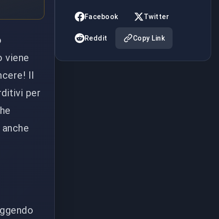
Facebook
Twitter
o
Reddit
Copy Link
o viene
cere! Il
ditivi per
che
e anche
liggendo