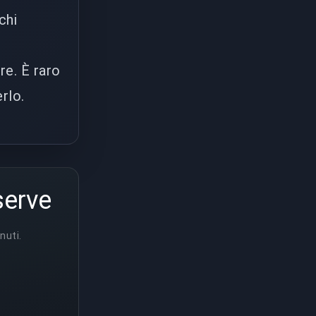
chi
re. È raro
rlo.
serve
nuti.