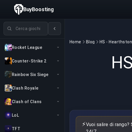
BuyBoosting
Cerca giochi
Home
Blog
Rocket League
HS
Counter-Strike 2
Rainbow Six Siege
Clash Royale
Clash of Clans
LoL
⚡
Vuoi salire di rango?
TFT
24/7.