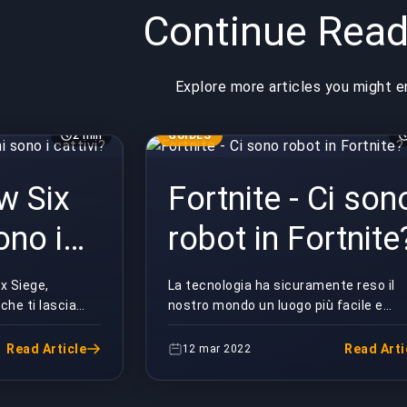
Continue Read
Explore more articles you might e
2 min
GUIDES
w Six
Fortnite - Ci son
ono i
robot in Fortnite
x Siege,
La tecnologia ha sicuramente reso il
che ti lascia
nostro mondo un luogo più facile e
ochi: chi
divertente in cui vivere. Possiamo an
 A prima ...
vedere quanto ha influenzato il mondo.
Read Article
Read Arti
12 mar 2022