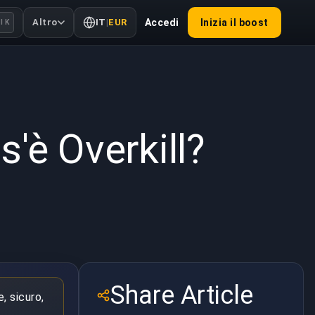
Altro
IT
|
EUR
Accedi
Inizia il boost
l K
2022
'è Overkill?
Share Article
e, sicuro,