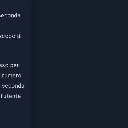
 seconda
 scopo di
esso per
to numero
 A seconda
 l'utente