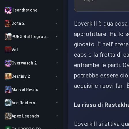
Hearthstone
L'overkill è qualcosa
Dota 2
approfittare. Ha lo 
PUBG Battlegrounds
giocato. È nell'inter
Val
caos e la fretta di 
Overwatch 2
entrambe le parti. O
potrebbe essere ciò
Destiny 2
acquisire nuovi fan. 
Marvel Rivals
Arc Raiders
La rissa di Rastakh
Apex Legends
L'overkill si attiva 