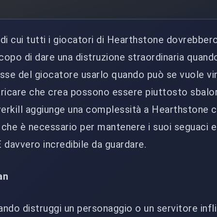
 di cui tutti i giocatori di Hearthstone dovrebber
scopo di dare una distruzione straordinaria quand
esse del giocatore usarlo quando può se vuole vin
caricare che crea possono essere piuttosto sbalor
verkill aggiunge una complessità a Hearthstone 
 che è necessario per mantenere i suoi seguaci 
È davvero incredibile da guardare.
an
quando distruggi un personaggio o un servitore inf