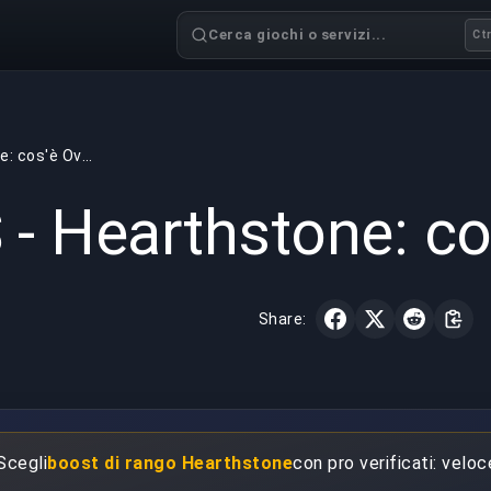
Cerca giochi o servizi...
Ctr
HS - Hearthstone: cos'è Overkill?
GAMING
2 min read
12 mar 
 - Hearthstone: cos
Share:
 Scegli
boost di rango Hearthstone
con pro verificati: veloc