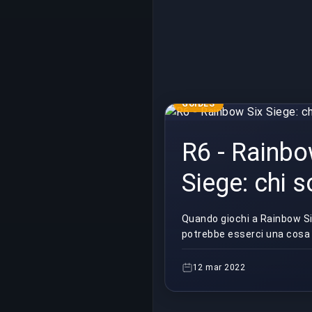
GUIDES
R6 - Rainbo
Siege: chi s
cattivi?
Quando giochi a Rainbow Si
potrebbe esserci una cosa 
indovinare ogni volta che gi
dovrebbero essere i cattivi?
12 mar 2022