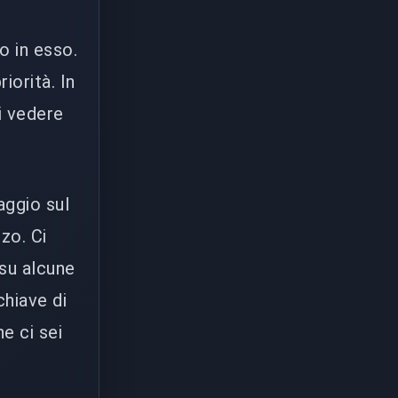
o in esso.
iorità. In
i vedere
aggio sul
zo. Ci
su alcune
chiave di
e ci sei