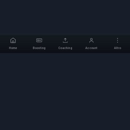
Home
Boosting
Coaching
Account
Altro
Servizio di Boosting
Professionale
Servizi professionali di boosting per giochi con