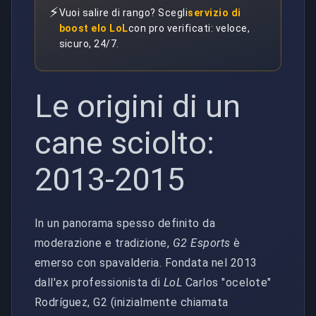
⚡
Vuoi salire di rango? Scegli
servizio di
boost elo LoL
con pro verificati: veloce,
sicuro, 24/7.
Le origini di un
cane sciolto:
2013-2015
In un panorama spesso definito da
moderazione e tradizione,
G2 Esports
è
emerso con spavalderia. Fondata nel 2013
dall'ex professionista di
LoL
Carlos "ocelote"
Rodríguez, G2 (inizialmente chiamata