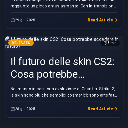
raggiunto un picco entusiasmante. Con la transizione
completa da CS:GO, il meta del gioco è matur...
Read Article
29 giu 2025
RELEASES
5 min
Il futuro delle skin CS2:
Cosa potrebbe
accadere in futuro?
Nel mondo in continua evoluzione di Counter-Strike 2,
le skin sono più che semplici cosmetici: sono artefatti
culturali, beni di investimento ed espre...
Read Article
28 giu 2025