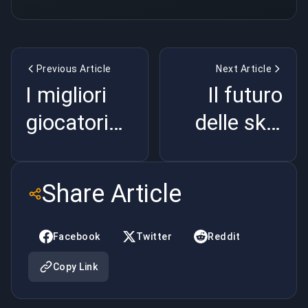
Previous Article
Next Article
I migliori
Il futuro
giocatori
delle skin
CS2 Pro
CS2: Cosa
del 2025:
potrebbe
Share Article
Una nuova
accadere in
era di
futuro?
Facebook
Twitter
Reddit
grandezza
Copy Link