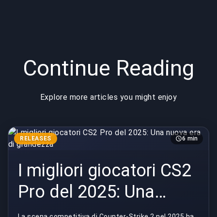
Continue Reading
Explore more articles you might enjoy
RELEASES
6 min
I migliori giocatori CS2
Pro del 2025: Una
nuova era di grandezza
La scena competitiva di Counter-Strike 2 nel 2025 ha