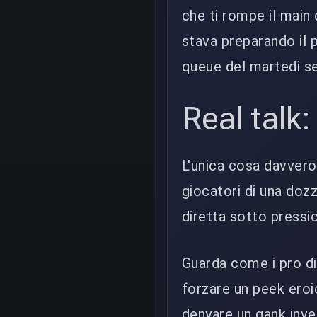
che ti rompe il main
stava preparando il p
queue del martedi se
Real talk
L'unica cosa davvero 
giocatori di una dozz
diretta sotto pressio
Guarda come i pro di 
forzare un peek ero
denyare un gank invec