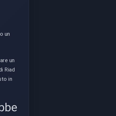
no un
are un
di Riad
sto in
ebbe