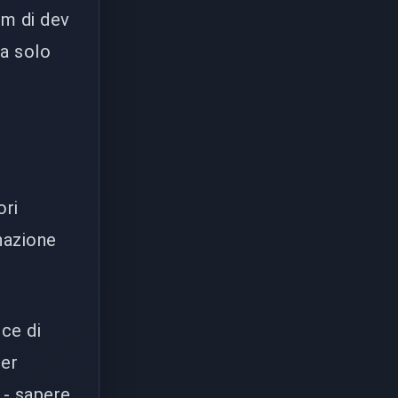
am di dev
ua solo
ori
inazione
ece di
per
 - sapere