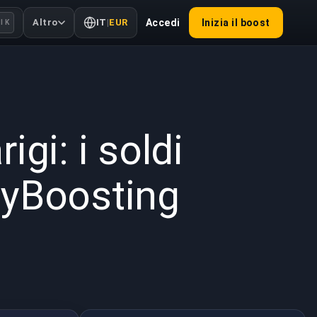
Altro
IT
|
EUR
Accedi
Inizia il boost
l K
2026
igi: i soldi
BuyBoosting