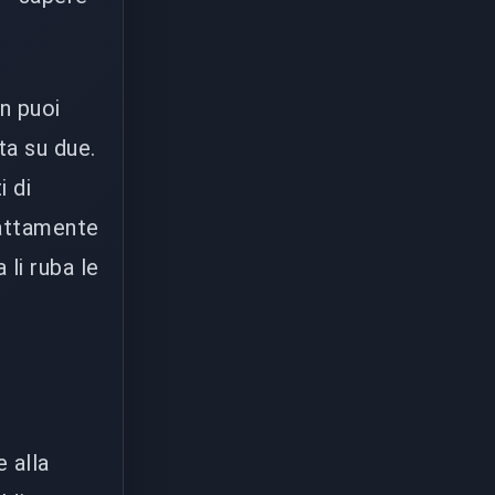
n puoi
ta su due.
i di
attamente
 li ruba le
 alla