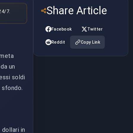
Share Article
24/7.
Facebook
Twitter
Reddit
Copy Link
e meta
 da un
essi soldi
o sfondo.
dollari in