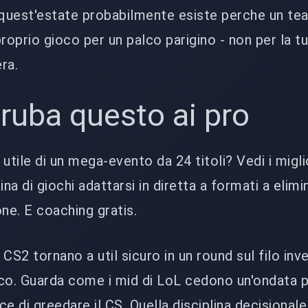
 quest'estate probabilmente esiste perche un te
roprio gioco per un palco parigino - non per la t
ra.
: ruba questo ai pro
utile di un mega-evento da 24 titoli? Vedi i migli
ina di giochi adattarsi in diretta a formati a elim
ne. E coaching gratis.
CS2 tornano a util sicuro in un round sul filo inv
ico. Guarda come i mid di LoL cedono un'ondata 
e di greedare il CS. Quella disciplina decisionale