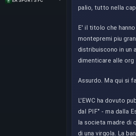
EA SPORTS FC
palio, tutto nella ca
E' il titolo che hanno
montepremi piu grand
distribuiscono in un 
dimenticare alle org 
Assurdo. Ma qui si f
L'EWC ha dovuto pubbl
dal PIF" - ma dalla 
la societa madre di 
di una virgola. La band