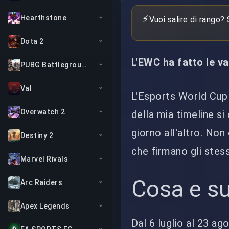
⚡
Hearthstone
Vuoi salire di rango?
Dota 2
L'EWC ha fatto le va
PUBG Battlegrounds
Val
L'Esports World Cup 
Overwatch 2
della mia timeline 
giorno all'altro. Non 
Destiny 2
che firmano gli stess
Marvel Rivals
Cosa e s
Arc Raiders
Apex Legends
Dal 6 luglio al 23 ago