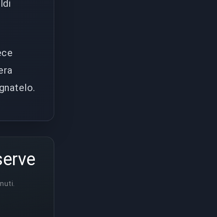
ldi
ece
era
gnatelo.
serve
nuti.