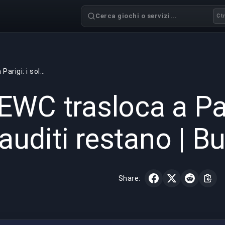
Cerca giochi o servizi...
Ctr
L'EWC trasloca a Parigi: i soldi sauditi restano | BuyBoosting
GAMING
4 min read
30 mag 
'EWC trasloca a Par
auditi restano | 
Share: