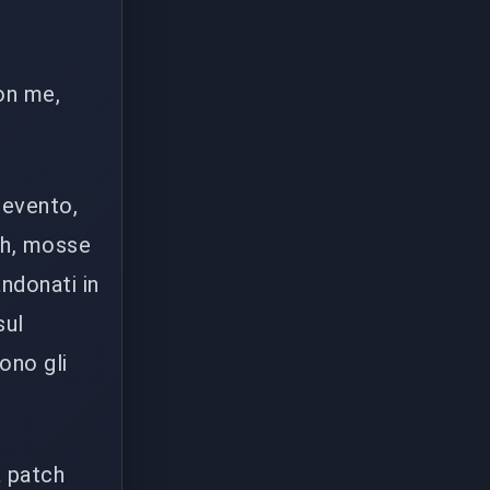
on me,
 evento,
ch, mosse
ndonati in
sul
ono gli
a patch