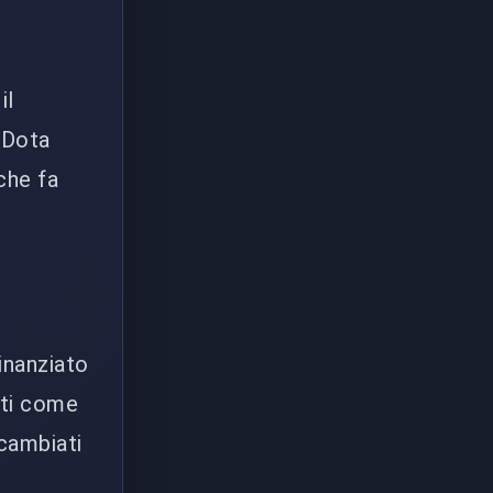
il
 Dota
 che fa
inanziato
lti come
 cambiati