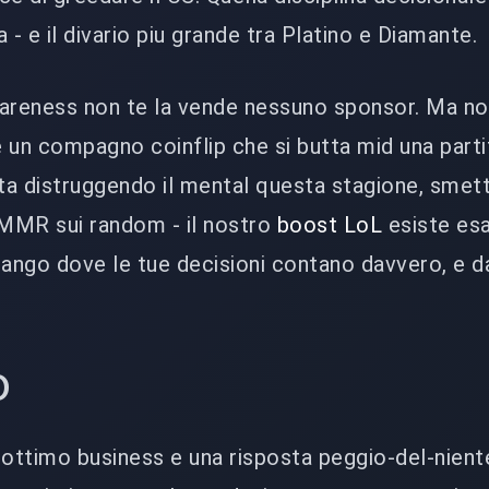
 - e il divario piu grande tra Platino e Diamante.
wareness non te la vende nessuno sponsor. Ma no
n compagno coinflip che si butta mid una parti
sta distruggendo il mental questa stagione, smett
MMR sui random - il nostro
boost LoL
esiste es
 rango dove le tue decisioni contano davvero, e da
o
e ottimo business e una risposta peggio-del-niente