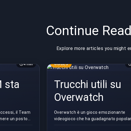
Continue Read
Explore more articles you might e
4 min
GUIDES
 sta
Trucchi utili su
Overwatch
ccessi, il Team
Overwatch è un gioco emozionante
enere un posto
videogioco che ha guadagnato popolar
o 2019.
in poco tempo. In pochi mesi, questo 