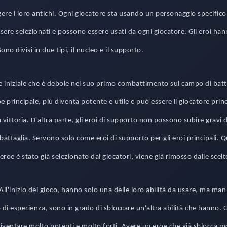
ere i loro antichi. Ogni giocatore sta usando un personaggio specifico o
ere selezionati e possono essere usati da ogni giocatore. Gli eroi hann
Sono divisi in due tipi, il nucleo e il supporto.
roe iniziale che è debole nel suo primo combattimento sul campo di batt
e principale, più diventa potente e utile e può essere il giocatore princ
a vittoria. D'altra parte, gli eroi di supporto non possono subire gravi
attaglia. Servono solo come eroi di supporto per gli eroi principali. 
eroe è stato già selezionato dai giocatori, viene già rimosso dalle scelt
 All'inizio del gioco, hanno solo una delle loro abilità da usare, ma ma
lo di esperienza, sono in grado di sbloccare un'altra abilità che hanno. 
diventare molto potenti e molto forti. Avere un eroe che già sblocca mo