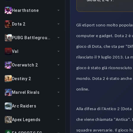
Hearthstone
Dota 2
Gli eSport sono molto popolar
computer e gadget. Dota 2 è un
PUBG Battlegrounds
gioco di Dota, che sta per "Dif
Val
rilasciato il 9 luglio 2013. L
Overwatch 2
gioco è stato già riconosciuto 
Destiny 2
mondo. Dota 2 è stato anche d
online.
Marvel Rivals
Arc Raiders
Alla difesa di l'Antico 2 (Dot
Apex Legends
che viene chiamata "Antica". L'
squadre avversarie. Il gioco 