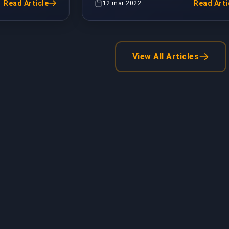
o ora...
ha guadagnato enormi fan e milioni...
Read Article
Read Arti
12 mar 2022
View All Articles