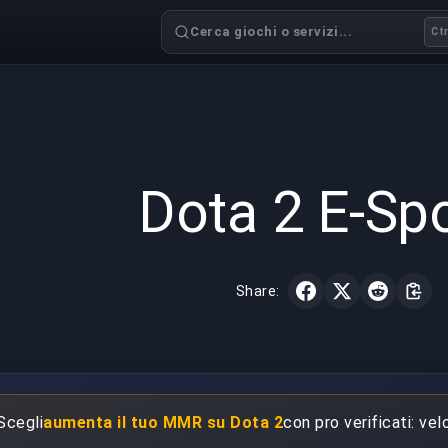
Cerca giochi o servizi...
Ctr
GAMING
3 min read
12 mar 
Dota 2 E-Sp
Share:
 Scegli
aumenta il tuo MMR su Dota 2
con pro verificati: vel