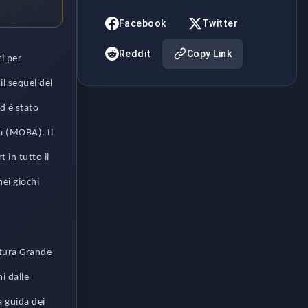
Facebook
Twitter
Reddit
Copy Link
i per
il sequel del
ed è stato
ea (MOBA). Il
 in tutto il
ei giochi
ttura Grande
i dalle
a guida dei