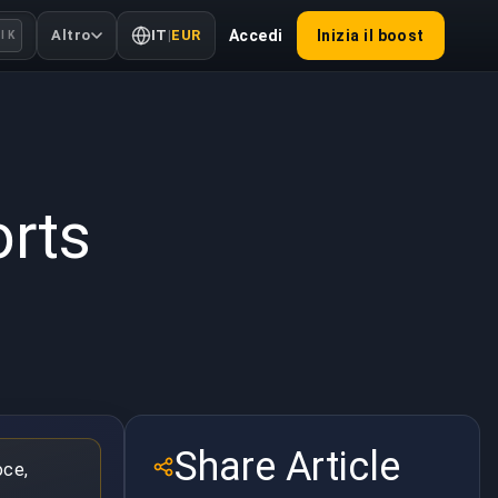
Altro
IT
|
EUR
Accedi
Inizia il boost
l K
2022
orts
Share Article
oce,