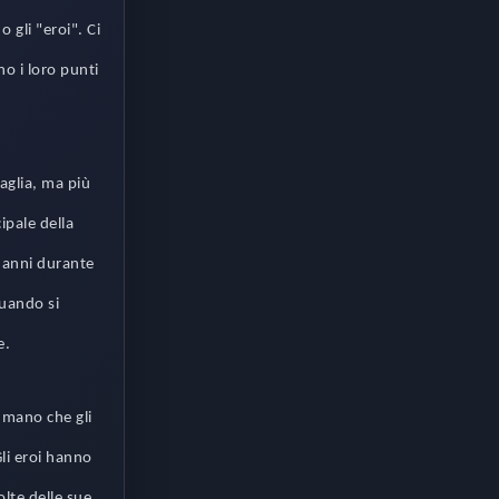
 gli "eroi". Ci
o i loro punti
aglia, ma più
ipale della
 danni durante
Quando si
e.
n mano che gli
Gli eroi hanno
lte delle sue