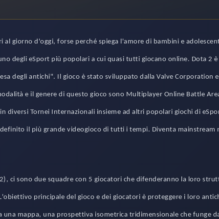
i al giorno d'oggi, forse perché spiega l'amore di bambini e adolescent
o degli eSport più popolari a cui quasi tutti giocano online. Dota 2 è 
esa degli antichi". Il gioco è stato sviluppato dalla Valve Corporation 
a modalità e il genere di questo gioco sono Multiplayer Online Battle Ar
in diversi Tornei Internazionali insieme ad altri popolari giochi di eSport
efinito il più grande videogioco di tutti i tempi. Diventa mainstream n
a 2), ci sono due squadre con 5 giocatori che difenderanno la loro stru
obiettivo principale del gioco e dei giocatori è proteggere i loro antich
ha una mappa, una prospettiva isometrica tridimensionale che funge d