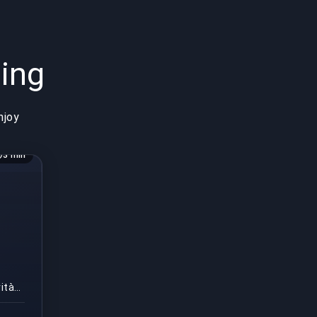
ing
njoy
3 min
ità
gioco