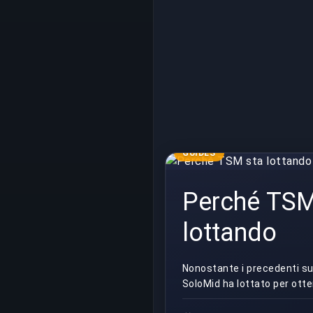
GUIDES
Perché TSM
lottando
Nonostante i precedenti su
SoloMid ha lottato per ott
per il Campionato del Mond