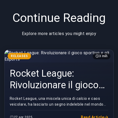
Continue Reading
Explore more articles you might enjoy
RELEASES
3 min
Rocket League:
Rivoluzionare il gioco
sportivo e gli Esports
Rocket League, una miscela unica di calcio e caos
veicolare, ha lasciato un segno indelebile nel mondo
dei videogiochi fin dalla sua uscita nel 2015. ...
Read Article
27 apr 2025