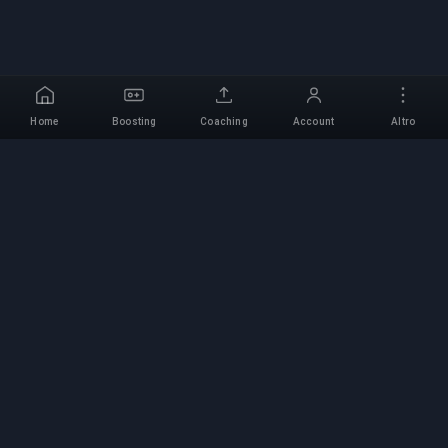
Home
Boosting
Coaching
Account
Altro
Servizio di Boosting
Professionale