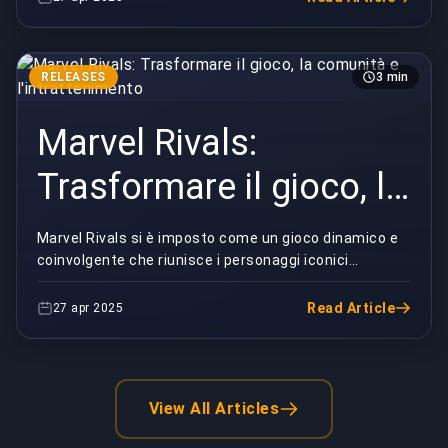
RELEASES
3 min
Marvel Rivals:
Trasformare il gioco, la
comunità e
Marvel Rivals si è imposto come un gioco dinamico e
coinvolgente che riunisce i personaggi iconici
l'intrattenimento
dell'universo Marvel in emozionanti battaglie a squ...
Read Article
27 apr 2025
View All Articles