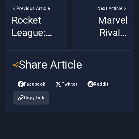
Previous Article
Next Article
Rocket
Marvel
League:
Rivals:
Rivoluzionare
Trasformare
il gioco
il gioco, la
Share Article
sportivo e
comunità e
gli Esports
l'intrattenime
Facebook
Twitter
Reddit
Copy Link