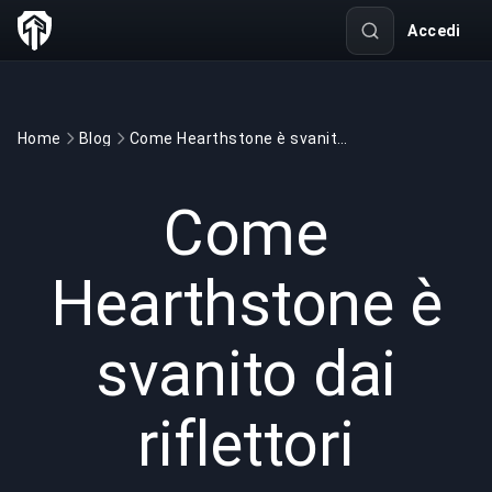
Accedi
Home
Blog
Come Hearthstone è svanito dai riflettori
GAMING
3 min read
12 mar 2022
Come
Hearthstone è
svanito dai
riflettori