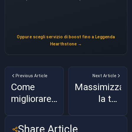
Oppure scegli
servizio di boost fino a Leggenda
Hearthstone
→
Previous Article
Next Article
Come
Massimizza
migliorare
la tua
Air Rocket
esperienza
League
con DOTA
Share Article