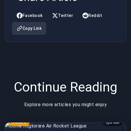
2 con
queste
Facebook
Twitter
Reddit
abilità
Copy Link
Continue Reading
Explore more articles you might enjoy
GUIDES
3 min