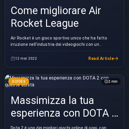
Come migliorare Air
Rocket League
Air Rocket è un gioco sportivo unico che ha fatto
irruzione nell'industria dei videogiochi con un
concetto non convenzionale di usare le auto a razzo
...
Read Article
12 mar 2022
GUIDES
2 min
Massimizza la tua
esperienza con DOTA 2
con queste abilità
Dota 2 è uno dei migliori giochi online di oggi, con