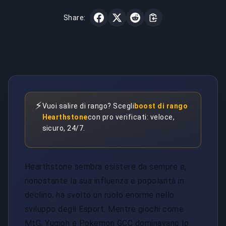
Share:
⚡
Vuoi salire di rango? Scegli
boost di rango
Hearthstone
con pro verificati: veloce,
sicuro, 24/7.
Hearthstone sembra esistere da sempre e,
nonostante la sua influenza e popolarità in
declino, ha svolto un ruolo enorme nello
sviluppo degli Esport. Mentre giochi come
MtG, Yugioh e Pokemon GCC dominavano lo