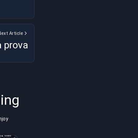
Next Article
a prova
ing
njoy
2 min