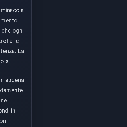
a minaccia
momento.
e che ogni
rolla le
otenza. La
ola.
Non appena
apidamente
 nel
ondi in
non