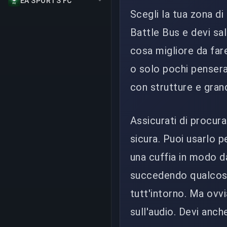
EA SPORTS FC
Scegli la tua zona di 
Battle Bus e devi sal
cosa migliore da fare
o solo pochi penseran
con strutture e grand
Assicurati di procur
sicura. Puoi usarlo p
una cuffia in modo da
succedendo qualcosa i
tutt'intorno. Ma ovv
sull'audio. Devi anche