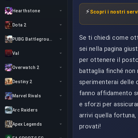
⚡
Hearthstone
Scopri i nostri serv
Dota 2
Se ti chiedi come ott
PUBG Battlegrounds
sei nella pagina gius
Val
per ottenere il posto
Overwatch 2
battaglia finché non 
sperimenterai delle d
Destiny 2
fanno affidamento s
Marvel Rivals
e sforzi per assicurar
Arc Raiders
arrivi quella fortuna
Apex Legends
provati!