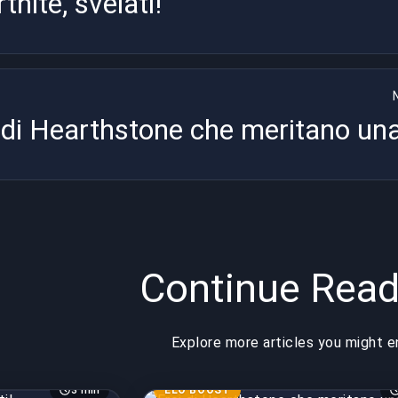
rtnite, svelati!
 di Hearthstone che meritano un
Continue Read
Explore more articles you might e
3 min
ELO BOOST