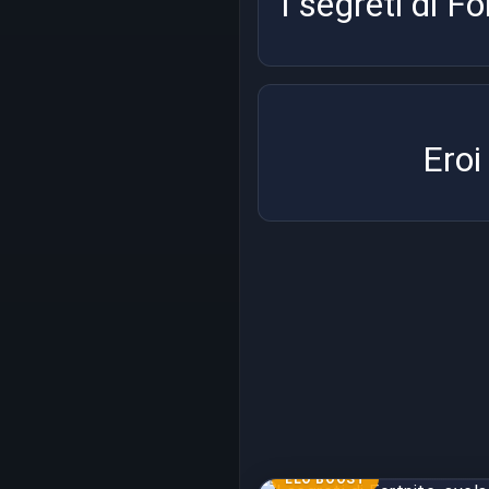
I segreti di Fo
Eroi
ELO BOOST