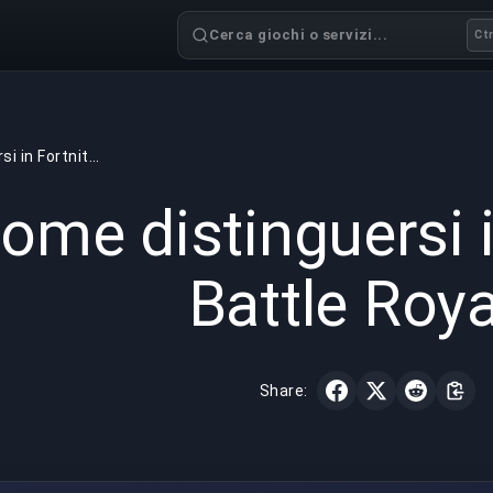
Cerca giochi o servizi...
Ctr
Come distinguersi in Fortnite: Battle Royale
GAMING
2 min read
12 mar 
ome distinguersi i
Battle Roya
Share: