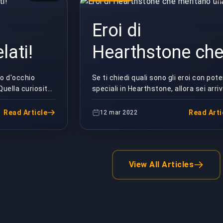
Eroi di
lati!
Hearthstone ch
meritano una
to d'occhio
Se ti chiedi quali sono gli eroi con pote
 Quella curiosità
speciali in Hearthstone, allora sei arri
prova
gli aspetti
nella pagina giusta. È fondamentale
incontrarli in modo da sa...
Read Article
Read Arti
12 mar 2022
View All Articles