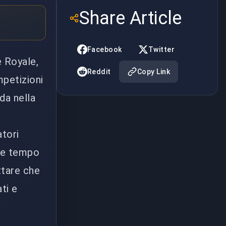
Share Article
Facebook
Twitter
e Royale,
Reddit
Copy Link
mpetizioni
da nella
atori
nte tempo
ettare che
ti e