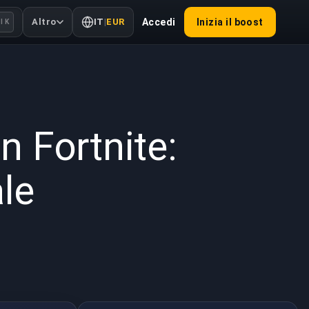
Altro
IT
|
EUR
Accedi
Inizia il boost
l K
2022
n Fortnite:
le