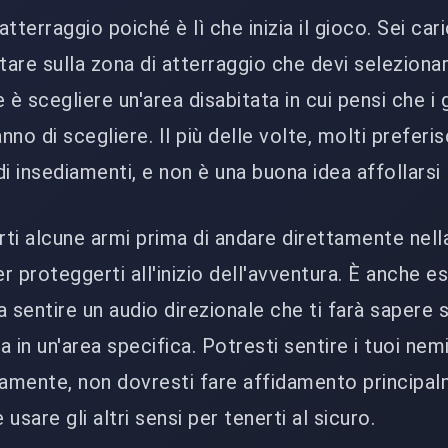
atterraggio poiché è lì che inizia il gioco. Sei car
tare sulla zona di atterraggio che devi selezionar
 è scegliere un'area disabitata in cui pensi che i 
no di scegliere. Il più delle volte, molti prefer
i insediamenti, e non è una buona idea affollarsi l
arti alcune armi prima di andare direttamente nell
er proteggerti all'inizio dell'avventura. È anche e
 sentire un audio direzionale che ti farà sapere 
n un'area specifica. Potresti sentire i tuoi nemi
iamente, non dovresti fare affidamento principa
 usare gli altri sensi per tenerti al sicuro.