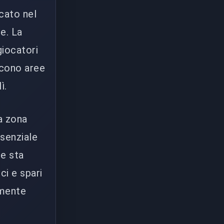
icato nel
e. La
giocatori
iscono aree
ì.
a zona
ssenziale
se sta
ci e spari
lmente