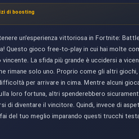
izi di boosting
enere un'esperienza vittoriosa in Fortnite: Battl
ta! Questo gioco free-to-play in cui hai molte co
 vincente. La sfida più grande è uccidersi a vicen
ne rimane solo uno. Proprio come gli altri giochi,
ifficoltà per arrivare in cima. Mentre alcuni gioc
ulla loro fortuna, altri spenderebbero sicurame
si di diventare il vincitore. Quindi, invece di asp
, fai del tuo meglio imparando questi trucchi testa