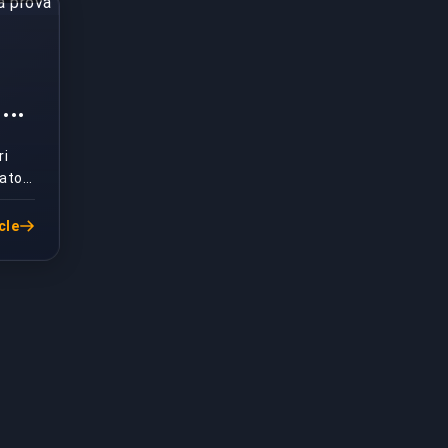
e
ri
vato
cle