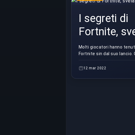
I segreti di
Fortnite, sve
Molti giocatori hanno tenu
Fortnite sin dal suo lancio.
li porta a scoprire alcuni de
migliori e più interessan...
12 mar 2022