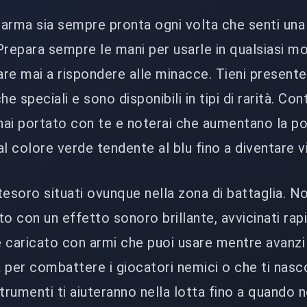
a arma sia sempre pronta ogni volta che senti un
. Prepara sempre le mani per usarle in qualsiasi 
tare mai a rispondere alle minacce. Tieni present
e speciali e sono disponibili in tipi di rarità. Cont
 hai portato con te e noterai che aumentano la p
l colore verde tendente al blu fino a diventare vi
 tesoro situati ovunque nella zona di battaglia. 
tto con un effetto sonoro brillante, avvicinati r
 è caricato con armi che puoi usare mentre avanzi
a per combattere i giocatori nemici o che ti nasc
trumenti ti aiuteranno nella lotta fino a quando 