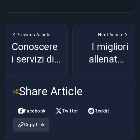
Previous Article
Next Article
Conoscere
I migliori
i servizi di
allenatori
potenziamento
di LoL
di Dota 2 e
Esports
Share Article
i loro
della
vantaggi
storia:
Facebook
Twitter
Reddit
Un'immersion
Copy Link
profonda