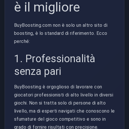
è il migliore
BuyBoosting.com non è solo un altro sito di
boosting, è lo standard di riferimento. Ecco
perché:
1. Professionalità
senza pari
BuyBoosting è orgoglioso di lavorare con
giocatori professionisti di alto livello in diversi
giochi. Non si tratta solo di persone di alto
livello, ma di esperti navigati che conoscono le
sfumature del gioco competitivo e sono in
grado di fornire risultati con precisione.