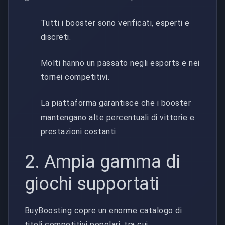
Tutti i booster sono verificati, esperti e
discreti.
Molti hanno un passato negli esports e nei
tornei competitivi.
La piattaforma garantisce che i booster
mantengano alte percentuali di vittorie e
prestazioni costanti.
2. Ampia gamma di
giochi supportati
BuyBoosting copre un enorme catalogo di
titoli competitivi popolari, tra cui: