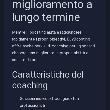
miglioramento a
lungo termine
Mentre il boosting aiuta a raggiungere
rapidamente i propri obiettivi, BuyBoosting
offre anche servizi di coaching per i giocatori
che vogliono migliorare le proprie abilità e
scalare da soli.
Caratteristiche del
coaching
Sessioni individuali con giocatori
professionisti