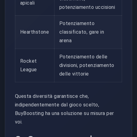
apicali
potenziamento uccisioni
Potenziamento
Hearthstone
classificato, gare in
arena
Potenziamento delle
Rocket
divisioni, potenziamento
League
delle vittorie
Questa diversità garantisce che,
indipendentemente dal gioco scelto,
BuyBoosting ha una soluzione su misura per
voi.