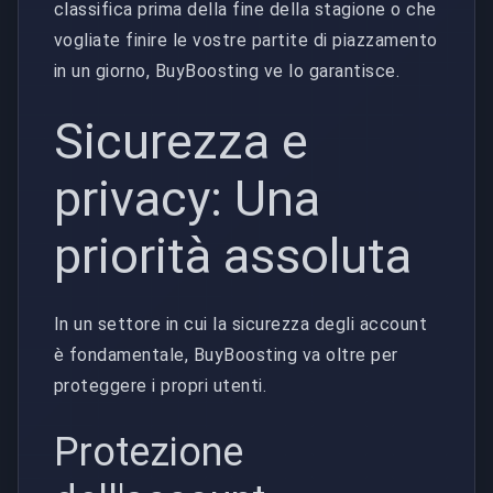
classifica prima della fine della stagione o che
vogliate finire le vostre partite di piazzamento
in un giorno, BuyBoosting ve lo garantisce.
Sicurezza e
privacy: Una
priorità assoluta
In un settore in cui la sicurezza degli account
è fondamentale, BuyBoosting va oltre per
proteggere i propri utenti.
Protezione