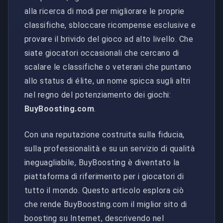
alla ricerca di modi per migliorare le proprie
classifiche, sbloccare ricompense esclusive e
provare il brivido del gioco ad alto livello. Che
siate giocatori occasionali che cercano di
scalare le classifiche o veterani che puntano
allo status di élite, un nome spicca sugli altri
nel regno del potenziamento dei giochi:
BuyBoosting.com
.
Con una reputazione costruita sulla fiducia,
sulla professionalità e su un servizio di qualità
ineguagliabile, BuyBoosting è diventato la
piattaforma di riferimento per i giocatori di
tutto il mondo. Questo articolo esplora ciò
che rende BuyBoosting.com il miglior sito di
boosting su Internet, descrivendo nel