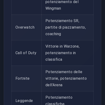
potenziamento del
Wingman
Potenziamento SR,
Overwatch
partite di piazzamento,
coaching
Vittorie in Warzone,
Call of Duty
potenziamento in
classifica
Potenziamento delle
Fortnite
vittorie, potenziamento
dell'Arena
Potenziamento
Leggende
classifiche,