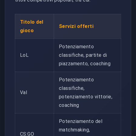
Titolo del
Servizi offerti
gioco
Potenziamento
LoL
classifiche, partite di
piazzamento, coaching
Potenziamento
classifiche,
Val
potenziamento vittorie,
coaching
Potenziamento del
matchmaking,
CS:GO