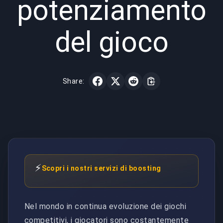
potenziamento
del gioco
Share:
⚡
Scopri i nostri servizi di boosting
Nel mondo in continua evoluzione dei giochi
competitivi, i giocatori sono costantemente