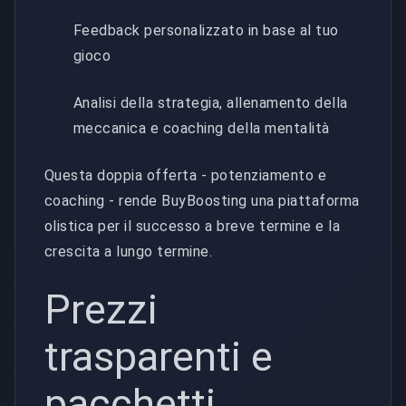
Feedback personalizzato in base al tuo
gioco
Analisi della strategia, allenamento della
meccanica e coaching della mentalità
Questa doppia offerta - potenziamento e
coaching - rende BuyBoosting una piattaforma
olistica per il successo a breve termine e la
crescita a lungo termine.
Prezzi
trasparenti e
pacchetti