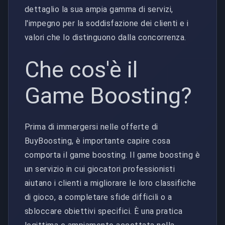
dettaglio la sua ampia gamma di servizi,
l'impegno per la soddisfazione dei clienti e i
valori che lo distinguono dalla concorrenza.
Che cos'è il
Game Boosting?
Prima di immergersi nelle offerte di
BuyBoosting, è importante capire cosa
comporta il game boosting. Il game boosting è
un servizio in cui giocatori professionisti
aiutano i clienti a migliorare le loro classifiche
di gioco, a completare sfide difficili o a
sbloccare obiettivi specifici. È una pratica