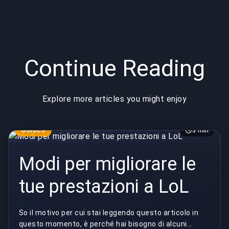
Continue Reading
Explore more articles you might enjoy
GUIDES
3 min
Modi per migliorare le
tue prestazioni a LoL
So il motivo per cui stai leggendo questo articolo in
questo momento, è perché hai bisogno di alcuni