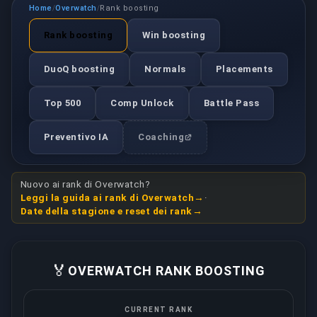
Home
Overwatch
Rank boosting
/
/
Rank boosting
Win boosting
DuoQ boosting
Normals
Placements
Top 500
Comp Unlock
Battle Pass
Preventivo IA
Coaching
Nuovo ai rank di Overwatch?
Leggi la guida ai rank di Overwatch
·
Date della stagione e reset dei rank
🏅
OVERWATCH RANK BOOSTING
CURRENT RANK