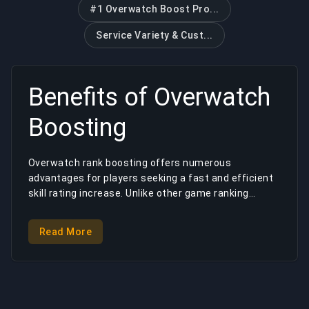
#1 Overwatch Boost Pro...
Service Variety & Cust...
Benefits of Overwatch
Boosting
Overwatch rank boosting offers numerous
advantages for players seeking a fast and efficient
skill rating increase. Unlike other game ranking
systems, Overwatch allows players to display their
highest achieved rating throughout the season, even
Read More
if their current skill rating drops. This makes
Overwatch boosting particularly appealing for
players wanting to showcase higher skill levels each
competitive season. Reaching your target skill rating
in competitive Overwatch becomes guaranteed with