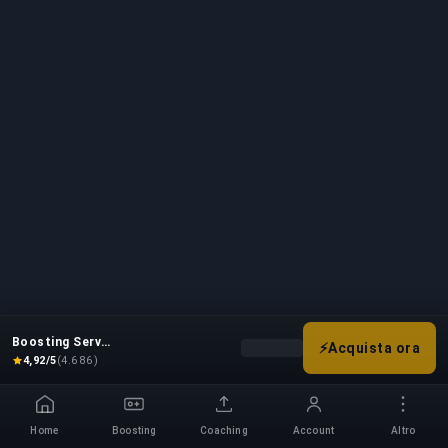
our professional boosting methods. With our service
advantage, players can easily browse and compare
our range of boosting options to find the perfect
match for their specific needs, saving you valuable
time and ensuring successful results.
Boosting Service
⚡
Acquista ora
Scegli le tue opzioni di boost p
4,92/5
(4.686)
Home
Boosting
Coaching
Account
Altro