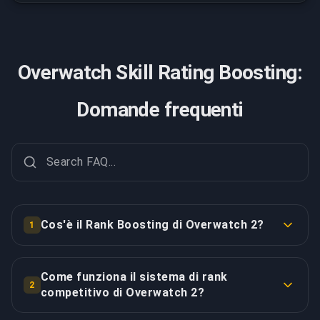
Overwatch Skill Rating Boosting:
Domande frequenti
Cos'è il Rank Boosting di Overwatch 2?
1
Il Rank Boosting di Overwatch 2 (spesso ancora
chiamato skill rating o boosting SR) ti aiuta a
Come funziona il sistema di rank
2
raggiungere un rank competitivo più alto grazie a un
competitivo di Overwatch 2?
gameplay esperto sul tuo account. I nostri booster