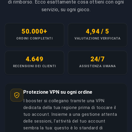
di rimborso. Ecco esattamente cosa ottieni con ogni
gestiscano i tuoi ordini.
servizio, su ogni gioco.
COPIA LINK
50.000+
4,94 / 5
ORDINI COMPLETATI
VALUTAZIONE VERIFICATA
4.649
24/7
RECENSIONI DEI CLIENTI
ASSISTENZA UMANA
Protezione VPN su ogni ordine
I booster si collegano tramite una VPN
dedicata della tua regione prima di toccare il
tuo account. Insieme a una gestione attenta
delle sessioni, l'attività del tuo account
sembra la tua: questo è lo standard di