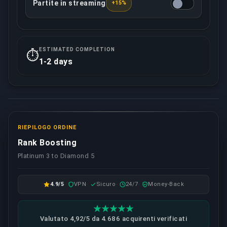
Partite in streaming
+15%
Il booster assegnato registrerà/trasmetterà in live
ESTIMATED COMPLETION
⏱️
1-2 days
RIEPILOGO ORDINE
Rank Boosting
Platinum 3 to Diamond 5
4.9/5
VPN
Sicuro
24/7
Money-Back
Valutato 4,92/5 da 4.686 acquirenti verificati