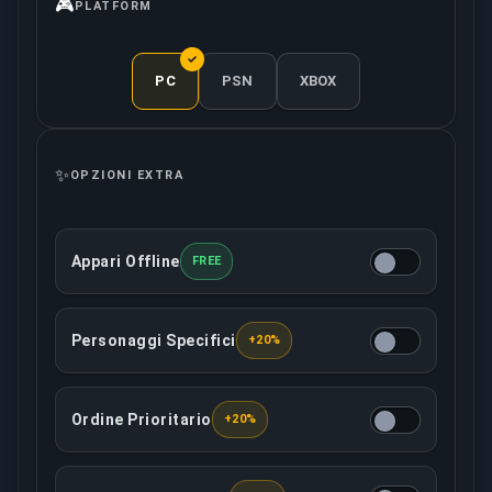
🎮
PLATFORM
PC
PSN
XBOX
✨
OPZIONI EXTRA
Appari Offline
FREE
Questa opzione renderà il tuo account offline nella
Personaggi Specifici
+20%
Puoi determinare con quali personaggi giocherà il 
Ordine Prioritario
+20%
Questa opzione garantisce che il tuo ordine venga t