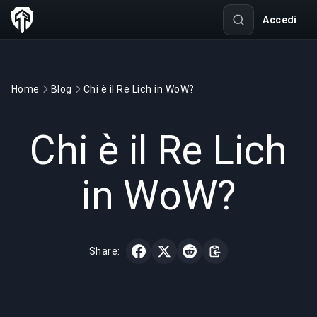
Accedi
Home
Blog
Chi è il Re Lich in WoW?
GAMING
4 min read
27 mag 2022
Chi è il Re Lich
in WoW?
Share: