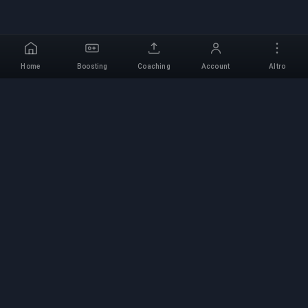
Home
Boosting
Coaching
Account
Altro
Servizio di Boosting
Professionale
Servizi professionali di boosting per giochi con